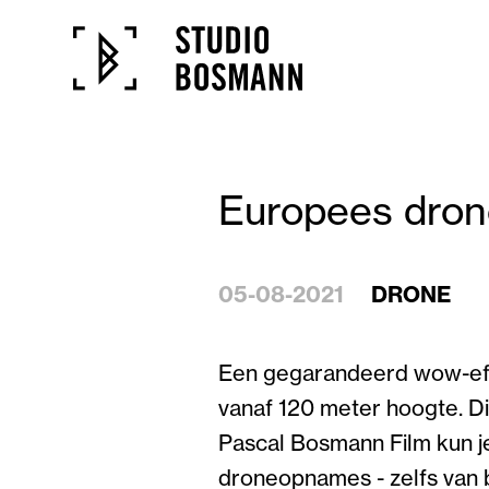
Europees dron
05-08-2021
DRONE
Een gegarandeerd wow-effec
vanaf 120 meter hoogte. Dit
Pascal Bosmann Film kun j
droneopnames - zelfs van b