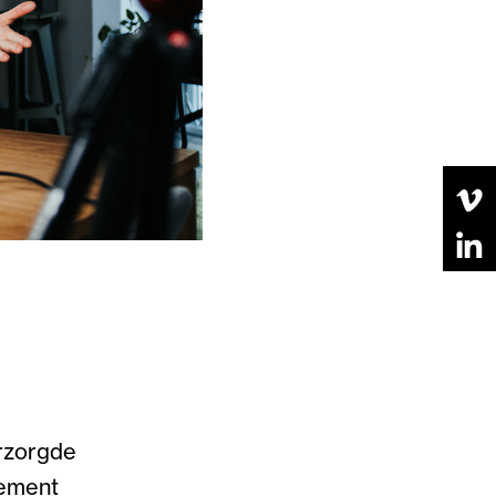
erzorgde
nement