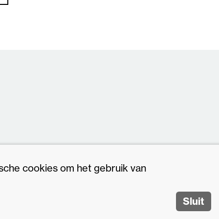
ische cookies om het gebruik van
leid
|
© 2026
Ontwerp & Development MasterMakers.com
Sluit