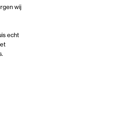
rgen wij
uis echt
het
s.