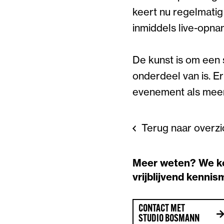
keert nu regelmati
inmiddels live-opn
De kunst is om een 
onderdeel van is. E
evenement als meer 
Terug naar overzi
Meer weten? We k
vrijblijvend kenni
CONTACT MET
STUDIO BOSMANN