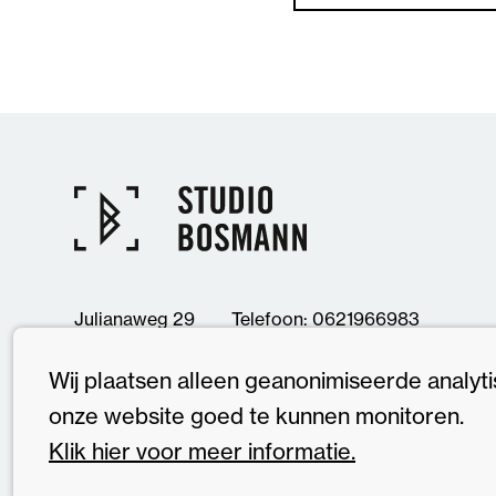
Julianaweg 29
Telefoon: 0621966983
3941DK Doorn
mail@studiobosmann.nl
Wij plaatsen alleen geanonimiseerde analyt
onze website goed te kunnen monitoren.
Disclaimer
|
Algemene voorwaarden
|
Cookiebe
Klik hier voor meer informatie.